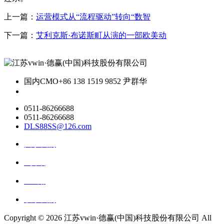
上一篇：
运营模式从“流程驱动”转向“数智
下一篇：
艾利克斯·布诺斯町从演的一部欧美动
国内CMO
+86 138 1519 9852 尹群华
0511-86266688
0511-86266688
DLS88SS@126.com
关于我们
ai资讯
ai应用
联系我们
Copyright ©
2026 江苏vwin·德赢(中国)科技股份有限公司 All