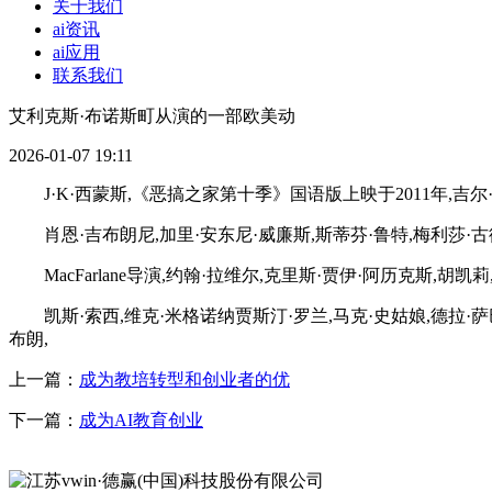
关于我们
ai资讯
ai应用
联系我们
艾利克斯·布诺斯町从演的一部欧美动
2026-01-07 19:11
J·K·西蒙斯,《恶搞之家第十季》国语版上映于2011年,吉尔·
肖恩·吉布朗尼,加里·安东尼·威廉斯,斯蒂芬·鲁特,梅利莎·古德温
MacFarlane导演,约翰·拉维尔,克里斯·贾伊·阿历克斯,胡凯
凯斯·索西,维克·米格诺纳贾斯汀·罗兰,马克·史姑娘,德拉·萨巴,
布朗,
上一篇：
成为教培转型和创业者的优
下一篇：
成为AI教育创业