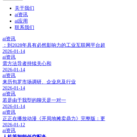
关于我们
ai资讯
ai应用
联系我们
ai资讯
：到2028年具有必然影响力的工业互联网平台超
2026-01-14
ai资讯
需方法导者持续关心和
2026-01-14
ai资讯
来历包罗市场调研、企业息及行业
2026-01-14
ai资讯
若是由于我型的聊天是一对一
2026-01-14
ai资讯
正正在播放动漫《开局地摊卖鼎力》完整版：更
2026-01-12
ai资讯
人机等智能低空配备