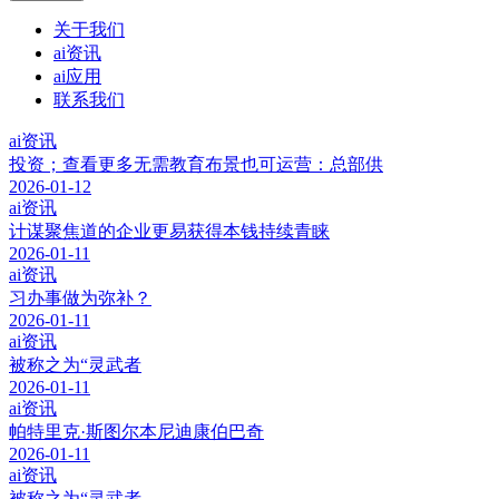
关于我们
ai资讯
ai应用
联系我们
ai资讯
投资；查看更多无需教育布景也可运营：总部供
2026-01-12
ai资讯
计谋聚焦道的企业更易获得本钱持续青睐
2026-01-11
ai资讯
习办事做为弥补？
2026-01-11
ai资讯
被称之为“灵武者
2026-01-11
ai资讯
帕特里克·斯图尔本尼迪康伯巴奇
2026-01-11
ai资讯
被称之为“灵武者