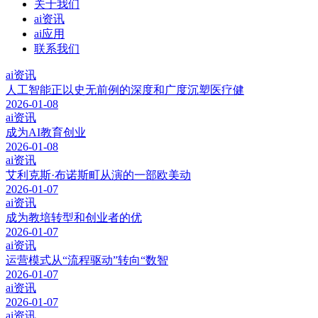
关于我们
ai资讯
ai应用
联系我们
ai资讯
人工智能正以史无前例的深度和广度沉塑医疗健
2026-01-08
ai资讯
成为AI教育创业
2026-01-08
ai资讯
艾利克斯·布诺斯町从演的一部欧美动
2026-01-07
ai资讯
成为教培转型和创业者的优
2026-01-07
ai资讯
运营模式从“流程驱动”转向“数智
2026-01-07
ai资讯
2026-01-07
ai资讯